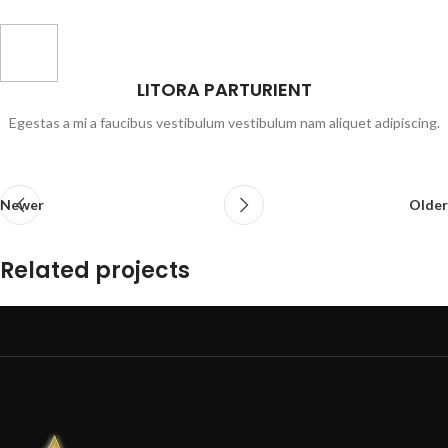
LITORA PARTURIENT
Egestas a mi a faucibus vestibulum vestibulum nam aliquet adipiscing.
Newer
Older
Related projects
A lacus bibendum pulvinar
Furniture