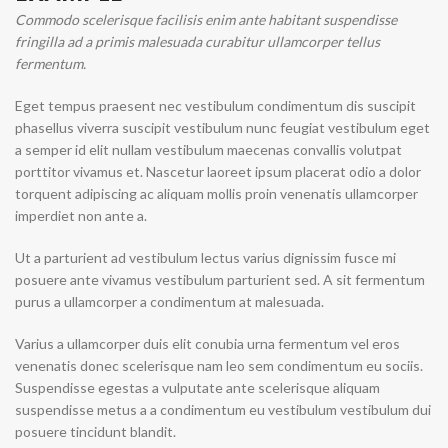
Commodo scelerisque facilisis enim ante habitant suspendisse
fringilla ad a primis malesuada curabitur ullamcorper tellus
fermentum.
Eget tempus praesent nec vestibulum condimentum dis suscipit
phasellus viverra suscipit vestibulum nunc feugiat vestibulum eget
a semper id elit nullam vestibulum maecenas convallis volutpat
porttitor vivamus et. Nascetur laoreet ipsum placerat odio a dolor
torquent adipiscing ac aliquam mollis proin venenatis ullamcorper
imperdiet non ante a.
Ut a parturient ad vestibulum lectus varius dignissim fusce mi
posuere ante vivamus vestibulum parturient sed. A sit fermentum
purus a ullamcorper a condimentum at malesuada.
Varius a ullamcorper duis elit conubia urna fermentum vel eros
venenatis donec scelerisque nam leo sem condimentum eu sociis.
Suspendisse egestas a vulputate ante scelerisque aliquam
suspendisse metus a a condimentum eu vestibulum vestibulum dui
posuere tincidunt blandit.